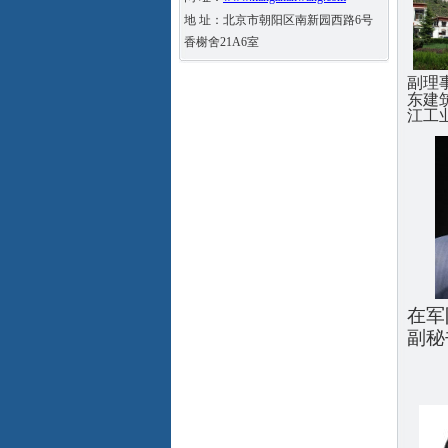
地 址：北京市朝阳区南新园西路6号
香榭舍21A6室
副理
东建
江工
在军
副秘