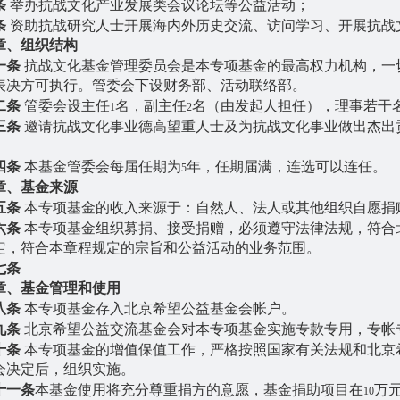
条
举办抗战文化产业发展类会议论坛等公益活动；
条
资助抗战研究人士开展海内外历史交流、访问学习、开展抗战
章、组织结构
一条
抗战文化基金管理委员会是本专项基金的最高权力机构，一
表决方可执行。管委会下设财务部、活动联络部。
二条
管委会设主任
名，副主任
名（由发起人担任），理事若干
1
2
三条
邀请抗战文化事业德高望重人士及为抗战文化事业做出杰出
四条
本基金管委会每届任期为
年，任期届满，连选可以连任。
5
章、基金来源
五条
本专项基金的收入来源于：自然人、法人或其他组织自愿捐
六条
本专项基金组织募捐、接受捐赠，必须遵守法律法规，符合
定，符合本章程规定的宗旨和公益活动的业务范围。
七条
章、基金管理和使用
八条
本专项基金存入北京希望公益基金会帐户。
九条
北京希望公益交流基金会对本专项基金实施专款专用，专帐
十条
本专项基金的增值保值工作，严格按照国家有关法规和北京
会决定后，组织实施。
十一条
本基金使用将充分尊重捐方的意愿，基金捐助项目在
万
10