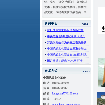
为本，积极弘扬抗战精神，传播抗
战文化，围绕着关爱抗战老兵，关
注抗战老区人民生活等开展公益活
动，动员全社会的力量，塑造抗战
历史中永不磨灭的精神丰碑！
抗日战争暨世界反法西斯战争
中央电视台9频道纪录片《第八
罗先明先生作为央视正在热播的
中国抗战文化基金会应邀参加上
中国抗战文化基金在抗战胜利纪
图片报道：纪念“七七事变”七
中国抗战文化基金
电 话：010-67319669
传 真：010-87315021
邮 箱：
kangzhan77@163.com
邮 编：100122
网 址：
www.kangzhanwang.com