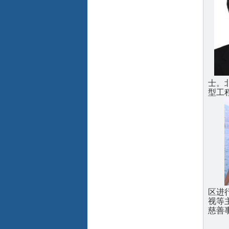
士。
型工
区进
视等
慈善