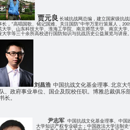
贾元良
长城抗战网总编，建立国家级抗战
事长，
高唱国歌、铭记国难、关
注国防
中华万里行策展人，
“
”
200
筑大学、山东科技大学、淮海工学院、南京
师范大学、南京大学
业大学等三十余所高校进行国防知识与抗战历史公益展
览
与讲座
刘昌浩
中国抗战文化基金理事. 北京大
队、政府事业单位、国企及院校任职。博雅总裁俱乐部
书长。
尹志军
中国抗战文化基金理事。
中国
大学知识产权专业硕士；中国政法大学法制史