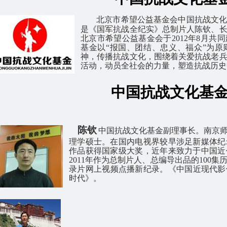
北京市希望公益基金会中国抗战文
是《国军抗战全纪实》总制片人陈钦、
北京市希望公益基金会于
2012
年
8
月共同
基金以“报国、团结、忠义、福众”为
神，传播抗战文化，围绕着关爱抗战老
活动，动员全社会的力量，塑造抗战历史
中国抗战文化基
陈钦
中国抗战文化基金副理事长。
南京
理学硕士。
在国内电视界较早涉足新媒体纪
作品获得国家级大奖，近年来致力于中国近
2011年作为总制片人、总编导出品的100集
录片网上视频点播新纪录。《中国
近现代影
时代》。